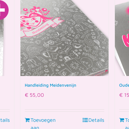
Handleiding Meidenvenijn
Oude
€
55,00
€
15
tails
Toevoegen
Details
T
aan
a