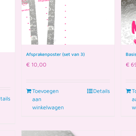
Basi
Afsprakenposter (set van 3)
€
6
€
10,00
T
Toevoegen
Details
tails
a
aan
w
winkelwagen