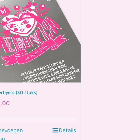
rflyers (30 stuks)
,00
oevoegen
Details
an