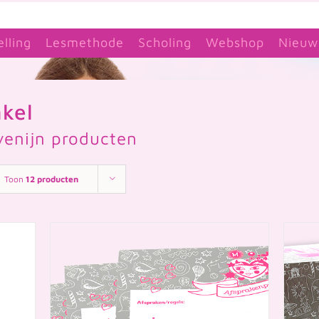
elling
Lesmethode
Scholing
Webshop
Nieuw
kel
venijn producten
Toon
12 producten