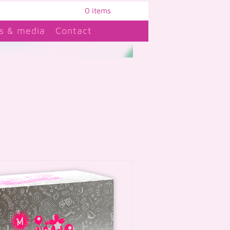
0 items
s & media
Contact