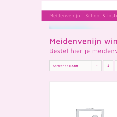
Ga
naar
Meidenvenijn
School & inst
inhoud
Meidenvenijn win
Bestel hier je meiden
Sorteer op
Naam