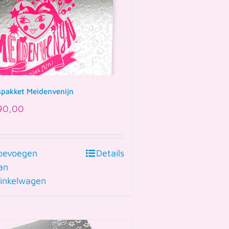
spakket Meidenvenijn
90,00
oevoegen
Details
an
inkelwagen