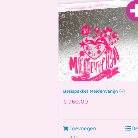
Basispakket Meidenvenijn (+)
€
960,00
Toevoegen
De
aan