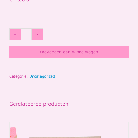
Ouderflyers
(30
toevoegen aan winkelwagen
stuks)
aantal
Categorie:
Uncategorized
Gerelateerde producten