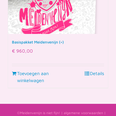
Basispakket Meidenvenijn (+)
€
960,00
Toevoegen aan
Details
winkelwagen
©Meidenvenijn is niet fijn! |
algemene voorwaarden
|