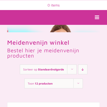
Ga
0 items
naar
inhoud
Meidenvenijn winkel
Bestel hier je meidenvenijn
producten
Sorteer op
Standaardvolgorde
Toon
12 producten