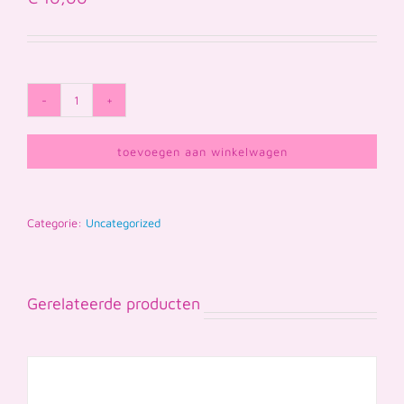
Afsprakenposter
(set
toevoegen aan winkelwagen
van
3)
Categorie:
Uncategorized
aantal
Gerelateerde producten