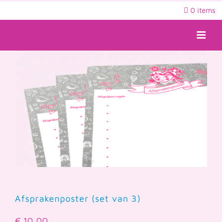
Ga
0 items
naar
inhoud
Afsprakenposter (set van 3)
€
10,00