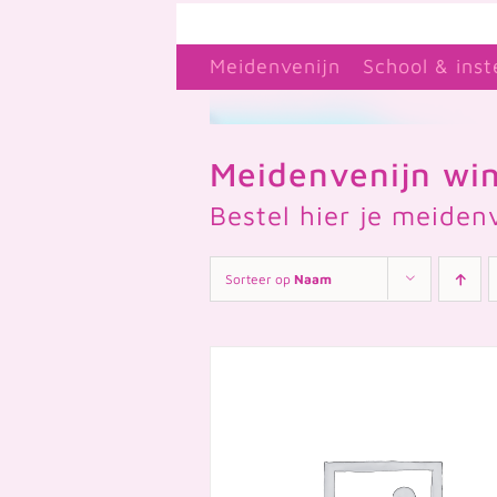
Ga
naar
Meidenvenijn
School & inst
inhoud
Meidenvenijn win
Bestel hier je meiden
Sorteer op
Naam