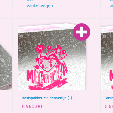
winkelwagen
w
Basi
Basispakket Meidenvenijn (+)
€
6
€
960,00