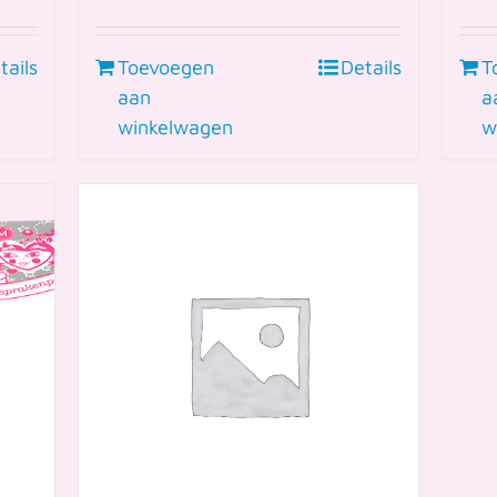
T
tails
Toevoegen
Details
a
aan
w
winkelwagen