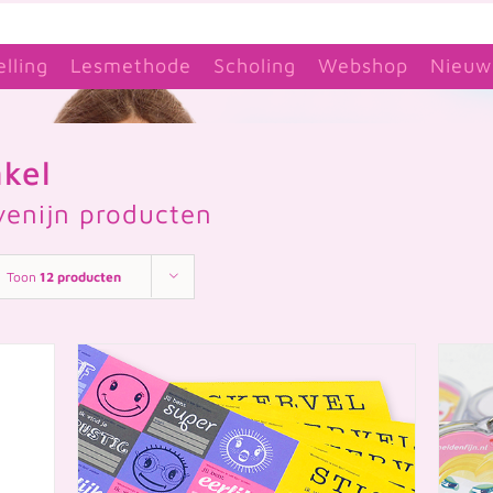
elling
Lesmethode
Scholing
Webshop
Nieuw
kel
venijn producten
Toon
12 producten