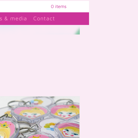
0 items
s & media
Contact