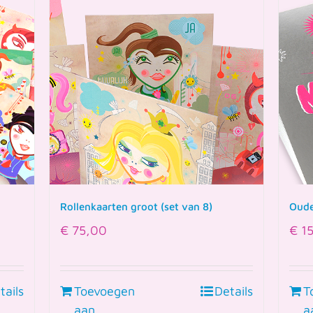
Rollenkaarten groot (set van 8)
Oude
€
75,00
€
15
tails
Toevoegen
Details
T
aan
a