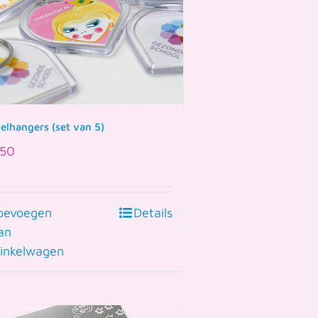
telhangers (set van 5)
50
oevoegen
Details
an
inkelwagen