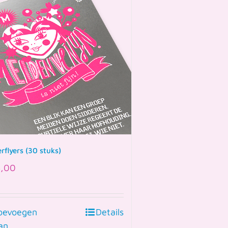
rflyers (30 stuks)
,00
oevoegen
Details
an