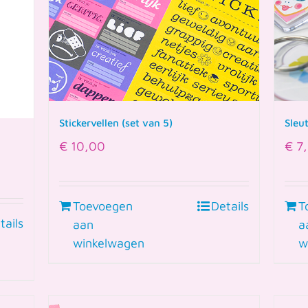
Stickervellen (set van 5)
Sleu
€
10,00
€
7,
Toevoegen
Details
T
tails
aan
a
winkelwagen
w