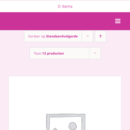
Ga
0 items
naar
inhoud
Sorteer op
Standaardvolgorde
Toon
12 producten