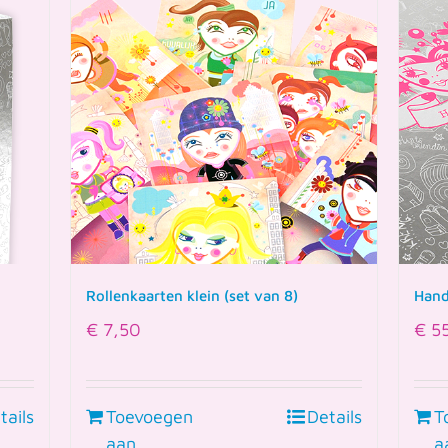
Rollenkaarten klein (set van 8)
Hand
€
7,50
€
5
tails
Toevoegen
Details
T
aan
a