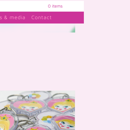
0 items
s & media
Contact