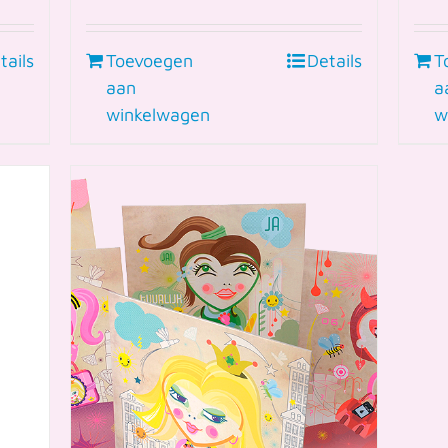
tails
Toevoegen
Details
T
aan
a
winkelwagen
w