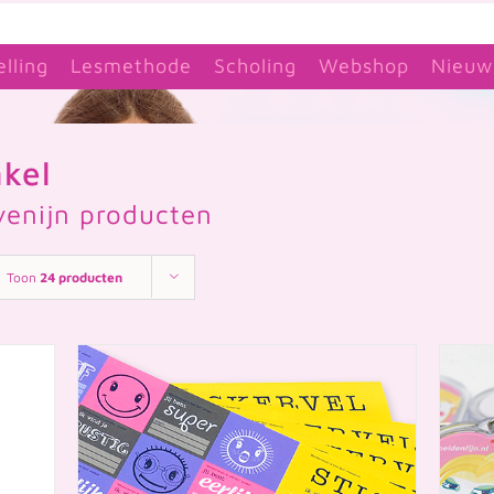
elling
Lesmethode
Scholing
Webshop
Nieuw
kel
venijn producten
Toon
24 producten