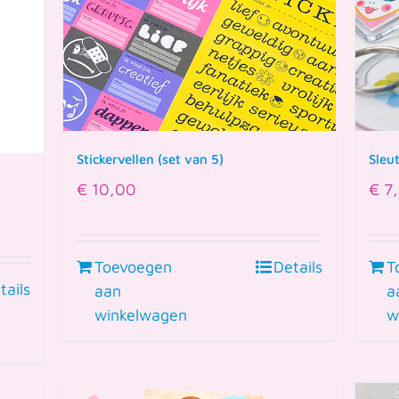
Stickervellen (set van 5)
Sleu
€
10,00
€
7,
Toevoegen
Details
T
tails
aan
a
winkelwagen
w