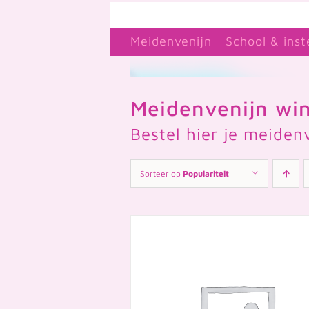
Ga
naar
Meidenvenijn
School & inst
inhoud
Meidenvenijn win
Bestel hier je meiden
Sorteer op
Populariteit