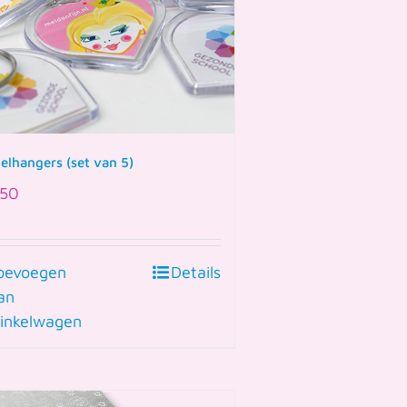
telhangers (set van 5)
50
oevoegen
Details
an
inkelwagen