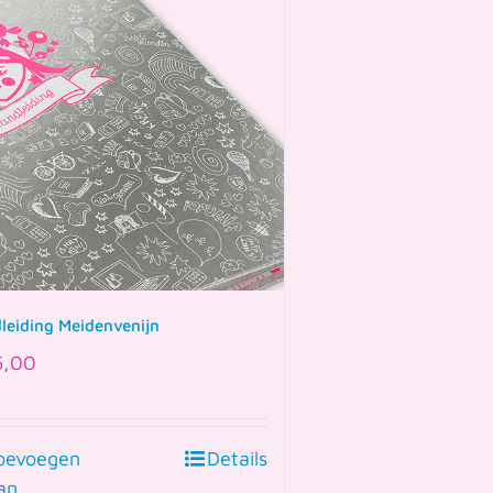
leiding Meidenvenijn
5,00
oevoegen
Details
an