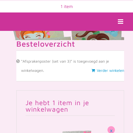
Ga
1 item
naar
inhoud
Besteloverzicht
“Afsprakenposter (set van 3)” is toegevoegd aan je
winkelwagen.
Verder winkelen
Je hebt 1 item in je
winkelwagen
×