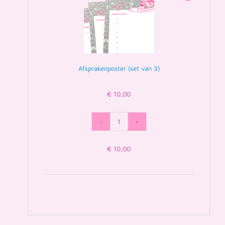
Afsprakenposter (set van 3)
€
10,00
Afsprakenposter
(set
€
10,00
van
3)
aantal